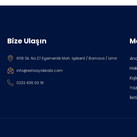
Bize Ulaşın
M
An
6116 Sk. No.27 Egemenlik Mah. Işıkkent / Bornova / İzmir
Hak
info@esfaayakkabi.com
Kışl
0232 436 00 16
Yaz
İle