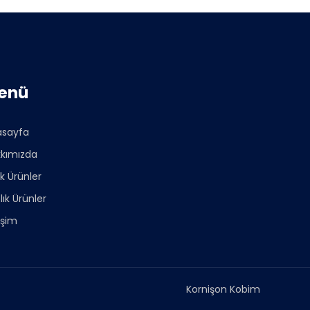
enü
asayfa
kımızda
ık Ürünler
lık Ürünler
tişim
Kornişon Kobim